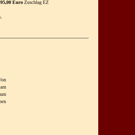
Euro
Zuschlag EZ
.
Von
 am
zum
nen