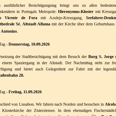
n ausführlicher Besichtigungstag bringt uns zu allen bedeuten
nkmälern in Portugals Metropole:
Hieronymus-Kloster
mit Kreuzga
o Vicente de Fora
mit Azulejo-Kreuzgang,
Seefahrer-Denk
thedrale Sé
,
Altstadt Alfama
mit der Kirche über dem Geburtshaus 
. Antonius
.
Tag -
Donners
t
ag, 10.09.
2
026
rtsetzung der Stadtbesichtigung mit dem Besuch der
Burg S. Jorge
t einem Spaziergang in der Altstadt. Der Nachmittag steht zur fre
rfügung und bietet auch Gelegenheit zur Fahrt mit der legendä
raßenbahn 28.
Tag -
Freitag, 11.09.2026
schied von Lissabon. Wir fahren nach Norden und besuchen in
Alcob
e Klosterkirche der Zisterzienser. In dem ehemaligen Fischerstädtc