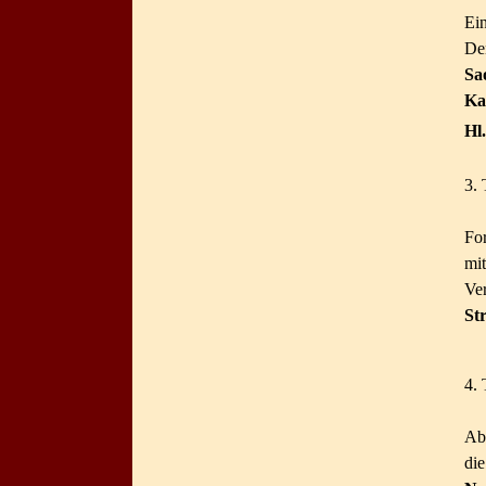
Ei
De
Sa
Ka
Hl
3. 
Fo
mi
Ve
St
4. 
Ab
di