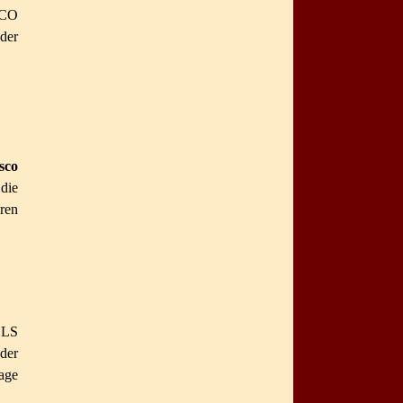
SCO
der
sco
die
ren
ELS
der
age