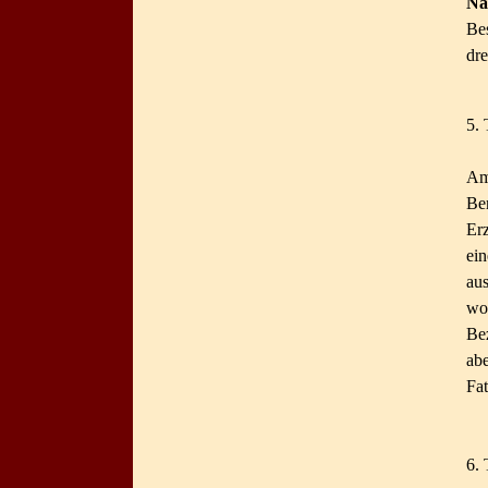
Na
Be
dr
5. 
Am
Be
Er
ei
au
wo
Be
ab
Fat
6. 