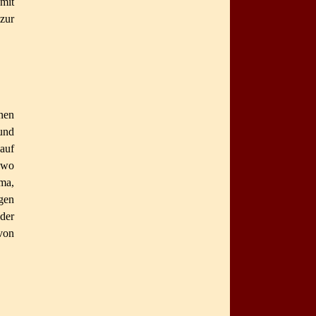
a
mit
ur
inen
und
auf
 wo
ma,
gen
der
 von