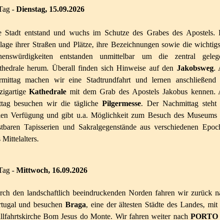
Tag -
Dienstag
, 15.09.2026
e Stadt entstand und wuchs im Schutze des Grabes des Apostels. 
age ihrer Straßen und Plätze, ihre Bezeichnungen sowie die wichtig
henswürdigkeiten entstanden unmittelbar um die zentral geleg
thedrale herum. Überall finden sich Hinweise auf den
Jakobsweg
.
rmittag machen wir eine Stadtrundfahrt und lernen anschließend 
zigartige
Kathedrale
mit dem Grab des Apostels Jakobus kennen.
ttag besuchen wir die tägliche
Pilgermesse
. Der Nachmittag steht 
eien Verfügung und gibt u.a. Möglichkeit zum Besuch des Museums 
stbaren Tapisserien und Sakralgegenstände aus verschiedenen Epoc
 Mittelalters.
Tag -
Mittwoch
, 16.09.2026
rch den landschaftlich beeindruckenden Norden fahren wir zurück n
rtugal und besuchen
Braga
, eine der ältesten Städte des Landes, mit
llfahrtskirche Bom Jesus do Monte. Wir fahren weiter nach
PORT