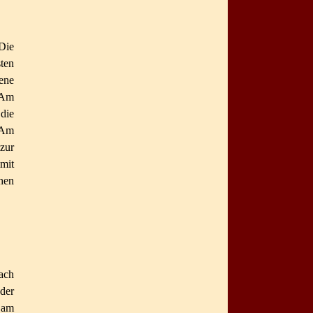
Die
sten
ene
 Am
die
 Am
zur
mit
hen
ach
 der
O
am