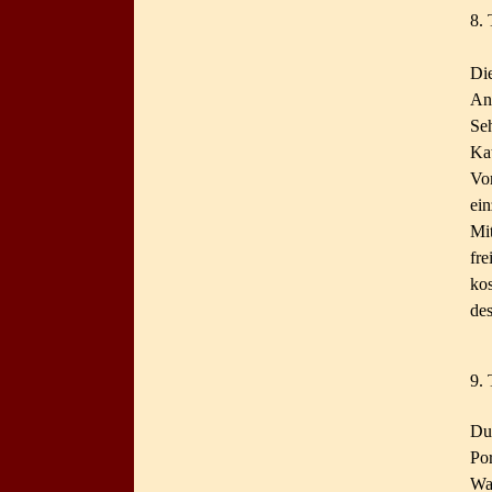
8. 
Di
Anl
Se
Ka
Vo
ein
Mi
fr
ko
des
9. 
Du
Po
Wa