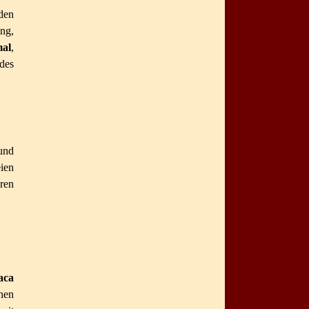
den
ng,
mal
,
des
und
ien
ren
aca
hen