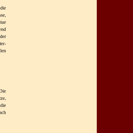
die
se,
tue
end
 der
ter-
len
Die
tze,
die
nach