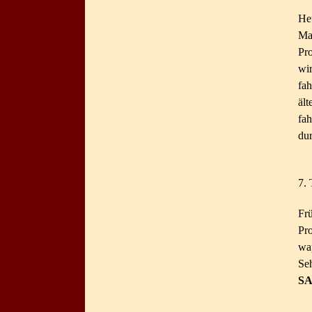
He
Ma
Pr
wi
fa
ält
fa
du
7. 
Fr
Pro
wa
Seh
S