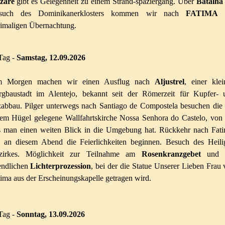
zaré
gibt es Gelegenheit zu einem Strand-spaziergang. Über
Batalh
such des Dominikanerklosters kommen wir nach
FATIMA
z
eimaligen Übernachtung.
Tag -
Samstag, 12.09.2026
 Morgen machen wir einen Ausflug nach
Aljustrel
, einer kle
rgbaustadt im Alentejo, bekannt seit der Römerzeit für Kupfer- 
zabbau. Pilger unterwegs nach Santiago de Compostela besuchen die 
nem Hügel gelegene Wallfahrtskirche Nossa Senhora do Castelo, von
s man einen weiten Blick in die Umgebung hat. Rückkehr nach Fati
 an diesem Abend die Feierlichkeiten beginnen. Besuch des Heili
zirkes. Möglichkeit zur Teilnahme am
Rosenkranzgebet
und 
endlichen
Lichterprozession
, bei der die Statue Unserer Lieben Frau
ima aus der Erscheinungskapelle getragen wird.
Tag -
Sonntag
, 13.09.2026