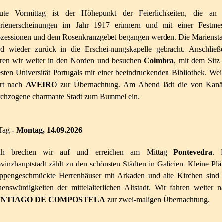
ute Vormittag ist der Höhepunkt der Feierlichkeiten, die an 
rienerscheinungen im Jahr 1917 erinnern und mit einer Festmes
ozessionen und dem Rosenkranzgebet begangen werden. Die Mariensta
rd wieder zurück in die Erschei-nungskapelle gebracht. Anschließ
hren wir weiter in den Norden und besuchen
Coimbra
, mit dem Sitz
esten Universität Portugals mit einer beeindruckenden Bibliothek. Wei
hrt nach
AVEIRO
zur Übernachtung. Am Abend lädt die von Kanä
rchzogene charmante Stadt zum Bummel ein.
Tag -
Montag
, 14.09.2026
üh brechen wir auf und erreichen am Mittag
Pontevedra
. 
vinzhauptstadt zählt zu den schönsten Städten in Galicien. Kleine Plä
ppengeschmückte Herrenhäuser mit Arkaden und alte Kirchen sind 
enswürdigkeiten der mittelalterlichen Altstadt. Wir fahren weiter 
ANTIAGO DE COMPOSTELA
zur zwei-maligen Übernachtung.