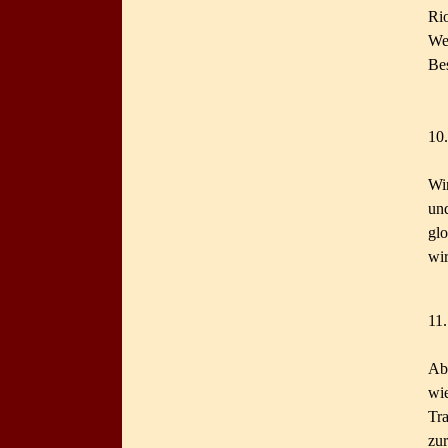
Ri
We
Bes
10.
Wir
un
glo
wir
11.
Ab
wi
Tr
zur